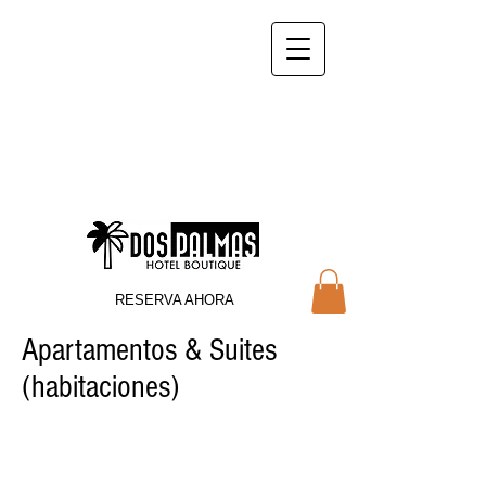
Cel.
(57) 315-5228794
- Fijo
(57)
604-8333338
/
contacto@hotelcasadelasdospalm
as.co
Hotel en Puerto Berrío, Antioquia, Colombia
RESERVA AHORA
Apartamentos & Suites
(habitaciones)